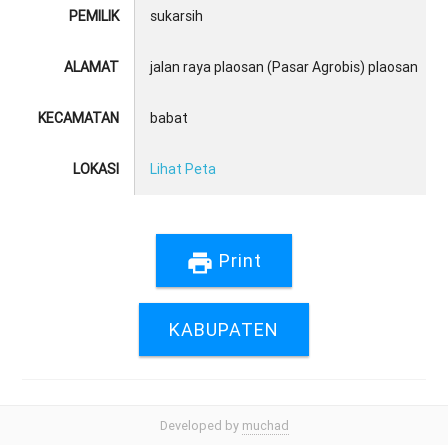
PEMILIK
sukarsih
ALAMAT
jalan raya plaosan (Pasar Agrobis) plaosan
KECAMATAN
babat
LOKASI
Lihat Peta
print
Print
KABUPATEN
Developed by
muchad