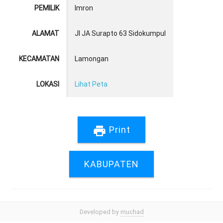
PEMILIK
Imron
ALAMAT
Jl JA Surapto 63 Sidokumpul
KECAMATAN
Lamongan
LOKASI
Lihat Peta
print
Print
KABUPATEN
Developed by
muchad