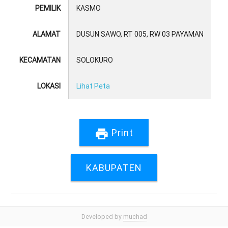
PEMILIK
KASMO
ALAMAT
DUSUN SAWO, RT 005, RW 03 PAYAMAN
KECAMATAN
SOLOKURO
LOKASI
Lihat Peta
print
Print
KABUPATEN
Developed by
muchad