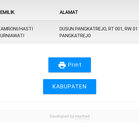
EMILIK
ALAMAT
ZAMRONI/HASTI
DUSUN PANGKATREJO, RT 001, RW 01
KURNIAWATI
PANGKATREJO
print
Print
KABUPATEN
Developed by
muchad