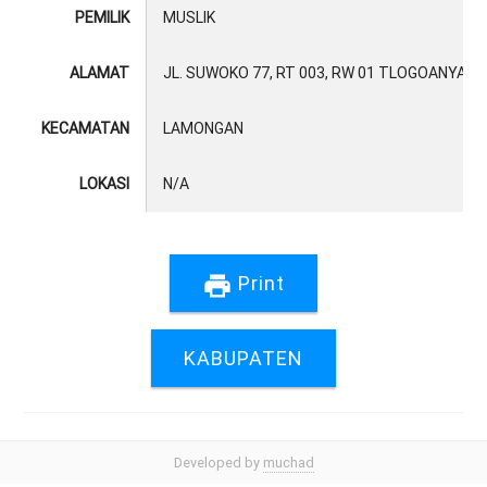
PEMILIK
MUSLIK
ALAMAT
JL. SUWOKO 77, RT 003, RW 01 TLOGOANYAR
KECAMATAN
LAMONGAN
LOKASI
N/A
print
Print
KABUPATEN
Developed by
muchad