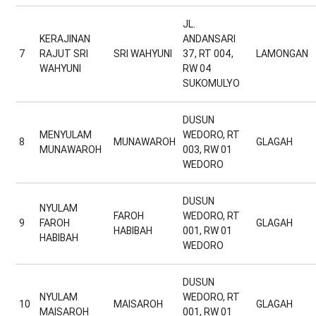
JL.
KERAJINAN
ANDANSARI
7
RAJUT SRI
SRI WAHYUNI
37, RT 004,
LAMONGAN
WAHYUNI
RW 04
SUKOMULYO
DUSUN
MENYULAM
WEDORO, RT
8
MUNAWAROH
GLAGAH
MUNAWAROH
003, RW 01
WEDORO
DUSUN
NYULAM
FAROH
WEDORO, RT
9
FAROH
GLAGAH
HABIBAH
001, RW 01
HABIBAH
WEDORO
DUSUN
NYULAM
WEDORO, RT
10
MAISAROH
GLAGAH
MAISAROH
001, RW 01